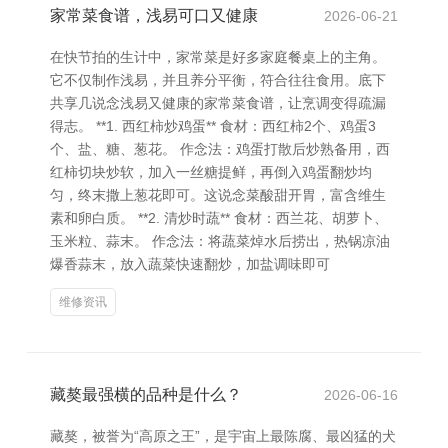
家常菜食谱，浅易可口又健康
2026-06-21
在快节拍的生计中，家常菜是好多家庭餐桌上的主角。
它不仅制作浅易，并且养分平衡，符合往往食用。底下
共享几说念浅易又健康的家常菜食谱，让烹调变得疏漏
得志。 **1. 西红柿炒鸡蛋** 食材：西红柿2个、鸡蛋3
个、盐、糖、葱花。 作念法：鸡蛋打散后炒熟备用，西
红柿切块炒软，加入一丝糖提鲜，再倒入鸡蛋翻炒均
匀，终末撒上葱花即可。这说念菜酸甜开胃，富含维生
素和卵白质。 **2. 清炒时蔬** 食材：西兰花、胡萝卜、
玉米粒、蒜末。 作念法：将蔬菜焯水后捞出，热锅凉油
爆香蒜末，放入蔬菜快速翻炒，加盐调味即可
维修资讯
藏獒最强横的品种是什么？
2026-06-16
藏獒，被誉为“高原之王”，是宇宙上最陈腐、最凶猛的犬