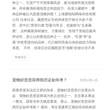
种之一。它原产于中国青藏高原，被当地牧民视为督察
神，具有极强的领地意志和战役力。在潜入藏獒中，哪
种品种被以为是最强横的呢？ 上海蜜陆哒网络科技有限
公司 往来往说，藏獒凭证毛色和体型不错分为多个类
型，其中以“黑背白腹”型最为常见，也被称为“圭臬藏
獒”。这种藏獒身材健壮、力量雄壮，性情千里稳且极具
抨击性，是公认的最强品种之一。此外，“红獒”和“金
獒”亦然受接待的品种，它们相同具备出色的战役力和由
衷度。 不外，信得过决定藏獒是否“强横”的身分并不单
维修资讯
宠物好意思容师阅历证如何考？
2026-06-15
跟着养宠东说念主群的加多，宠物好意思容行业逐步兴
起，宠物好意思容师成为热点业绩之一。念念要从事这
一瞥业，获取专科天赋是要道。那么，宠物好意思容师
阅历证如何考呢？ 最初，考生需遴荐正规的培训机构进