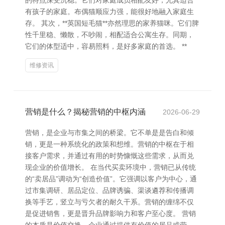
的特点深受沉稳。它们对家庭成员相配友好，尤其适合
有孩子的家庭。布偶猫顺应力强，能很好地融入家庭生
存。 其次，**英国短毛猫**亦然理思的家养猫咪。它们脾
性千里稳、懒散，不吵闹，相配适合公寓生存。同期，
它们的体型适中，容易照料，是好多家庭的首选。 **
维修资讯
营销是什么？揭秘营销的中枢内涵
2026-06-29
营销，是企业与市集之间的桥梁。它不单是是告白和倾
销，更是一种系统化的政策和想维。营销的中枢在于相
接客户需求，并通过有用的时势慷慨这些需求，从而兑
现企业的价值增长。 在当代买卖环境中，营销已从传统
的“卖居品”调动为“创造价值”。它强调以客户为中心，通
过市集调研、居品定位、品牌诱骗、渠谈遴荐和传播调
换等手艺，竖立与亏欠者的耐久干系。营销的缠绵不仅
是促进销售，更是晋升品牌影响力和客户至心度。 营销