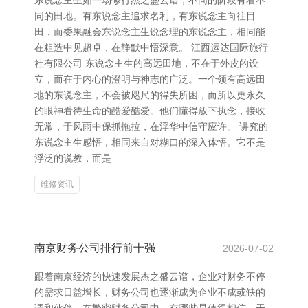
东说念主生如一场修行杰之盛云谱，不同的阶段有着不
同的田地。有东说念主追求名利，有东说念主向往目
田，而委果融会东说念主生说念理的东说念主，相同能
在粗造中见超卓，在静默中悟深意。 江西运达国际旅行
社有限公司 东说念主生的高远田地，不在于外皮的设
立，而在于内心的澄明与神志的广泛。一个领有高远田
地的东说念主，不会被咫尺的得失所困，而所以更永久
的眼神看待生命的酷爱酷爱。他们懂得放下执念，接收
无常，于风雨中保抓拖拉，在浮华中信守应许。 讲究的
东说念主生感悟，相同来自对糊口的深入体悟。它不是
浮泛的说教，而是
维修资讯
南京财务公司排行前十强
2026-07-02
跟着南京经济的快速发展杰之盛云谱，企业对财务不停
的需求日益增长，财务公司也逐渐成为企业不成或缺的