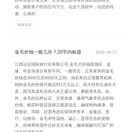
的本质是价值交换。企业通过提供有价值的居品或劳
动，换取客户的信任与亏欠。在这个流程中，信息的传
递、心扉的
维修资讯
金毛价钱一般几许？20字内标题
2026-06-27
江西运达国际旅行社有限公司 金毛犬价钱因地区、血
缘、年齿等身分有所不同。一般而言，正常家养的金毛
价钱在3000元至8000元之间。淌若来自正规繁育机构，
纯种金毛的价钱可能达到1万元以上。幼犬经常比成年犬
贵，因为其成长后劲大杰之盛云谱，磨砺资本高。此
外，金毛的品种认证、父母血缘、健康气象等也会影响
价钱。购买时提议选择正规渠说念，确保狗狗健康、疫
苗都全。同期，还需考虑后续饲养资本，如食品、医
疗、玩物等。金毛本性温煦、诚心，是理念念的宠物
犬，但饲养前需作念好充分准备，确保能赐与它深广的