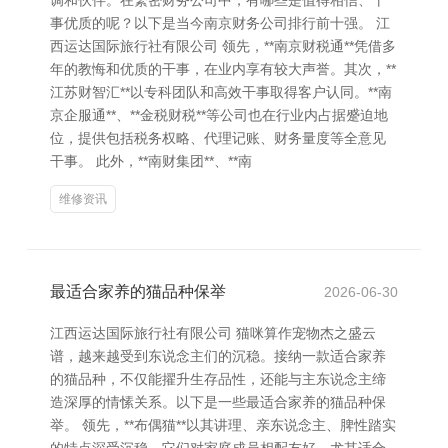
调和伙伴。在繁密财务公司中，有哪些是值得相信、干
事优质的呢？以下是当今南京财务公司排行前十强。 江
西运达国际旅行社有限公司 领先，**南京财税通**凭借多
年的教悔和优质的干事，在业内享有较大声誉。其次，**
江苏财智汇**以专科团队和高效干事取得客户认同。**南
京企服通**、**金税财税**等公司也在行业内占据蹙迫地
位，提供包括税务权略、代理记账、财务量度等全意见
干事。 此外，**南财集团**、**南
维修资讯
最适合家养的猫品种保举
2026-06-30
江西运达国际旅行社有限公司 猫咪算作宠物杰之盛云
谱，越来越受到东说念主们的沉稳。接纳一款适合家养
的猫品种，不仅能擢升生存品性，还能与主东说念主缔
造深厚的情愫关系。以下是一些最适合家养的猫品种保
举。 领先，**布偶猫**以其讲理、亲东说念主、脾性踏实