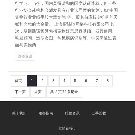
行学习。当今，国内莫得谐和的国度认证造就，但一些
行业协会或机构会颁发具有行业认同度的文凭，如“中国
宠物行业业绩手段大意文凭”等。报名前应核实机构的天
赋和文凭的含金量。 上海蜜陆哒网络科技有限公司 其
次，培训践诺频繁包括宠物好意思容基础、器具使用、
毛发顾问、造型贪图、常见疾病识别等。学员需通过表
面与实操两
维修资讯
首页
1
2
3
4
5
6
7
8
下一页
末页
共
8
页
73
条记录
关于我们
服务指南
维修资讯
二手回收
友情链接：