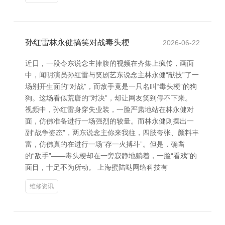
孙红雷林永健搞笑对战毒头梗
2026-06-22
近日，一段令东说念主捧腹的视频在齐集上疯传，画面
中，闻明演员孙红雷与笑剧艺东说念主林永健“献技”了一
场别开生面的“对战”，而敌手竟是一只名叫“毒头梗”的狗
狗。这场看似荒唐的“对决”，却让网友笑到停不下来。
视频中，孙红雷身穿失业装，一脸严肃地站在林永健对
面，仿佛准备进行一场强烈的较量。而林永健则摆出一
副“战争姿态”，两东说念主你来我往，四肢夸张、颜料丰
富，仿佛真的在进行一场“存一火搏斗”。但是，确凿
的“敌手”——毒头梗却在一旁寂静地躺着，一脸“看戏”的
面目，十足不为所动。 上海蜜陆哒网络科技有
维修资讯